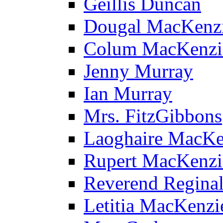
Geillis Duncan
Dougal MacKenz
Colum MacKenzi
Jenny Murray
Ian Murray
Mrs. FitzGibbons
Laoghaire MacKe
Rupert MacKenzi
Reverend Reginal
Letitia MacKenzi