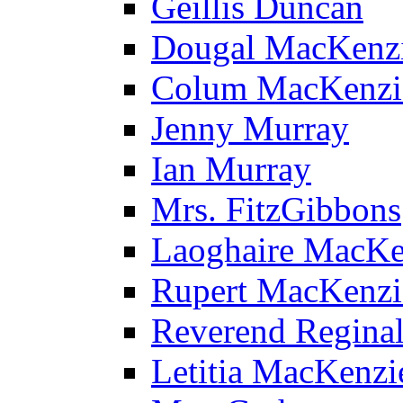
Geillis Duncan
Dougal MacKenz
Colum MacKenzi
Jenny Murray
Ian Murray
Mrs. FitzGibbons
Laoghaire MacKe
Rupert MacKenzi
Reverend Reginal
Letitia MacKenzi