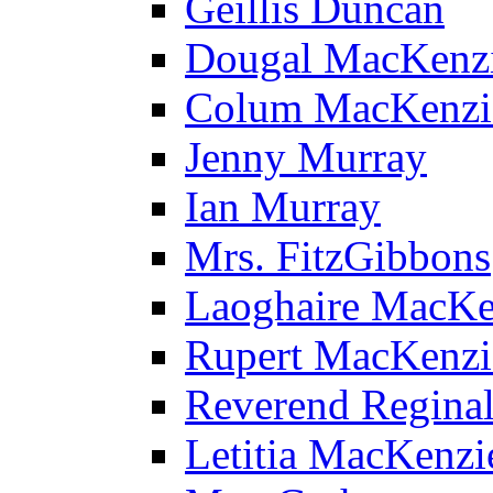
Geillis Duncan
Dougal MacKenz
Colum MacKenzi
Jenny Murray
Ian Murray
Mrs. FitzGibbons
Laoghaire MacKe
Rupert MacKenzi
Reverend Reginal
Letitia MacKenzi