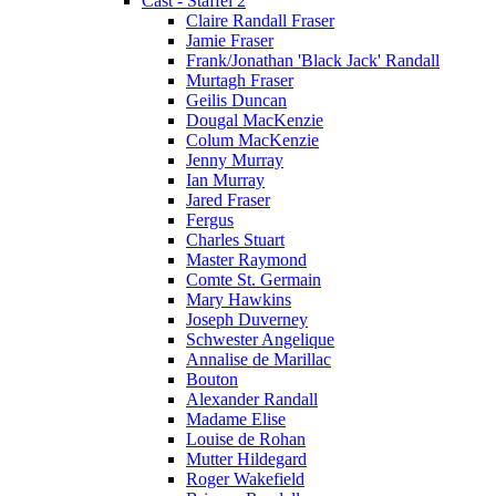
Cast - Staffel 2
Claire Randall Fraser
Jamie Fraser
Frank/Jonathan 'Black Jack' Randall
Murtagh Fraser
Geilis Duncan
Dougal MacKenzie
Colum MacKenzie
Jenny Murray
Ian Murray
Jared Fraser
Fergus
Charles Stuart
Master Raymond
Comte St. Germain
Mary Hawkins
Joseph Duverney
Schwester Angelique
Annalise de Marillac
Bouton
Alexander Randall
Madame Elise
Louise de Rohan
Mutter Hildegard
Roger Wakefield