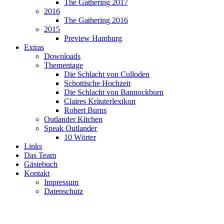
The Gathering 2017
2016
The Gathering 2016
2015
Preview Hamburg
Extras
Downloads
Thementage
Die Schlacht von Culloden
Schottische Hochzeit
Die Schlacht von Bannockburn
Claires Kräuterlexikon
Robert Burns
Outlander Kitchen
Speak Outlander
10 Wörter
Links
Das Team
Gästebuch
Kontakt
Impressum
Datenschutz