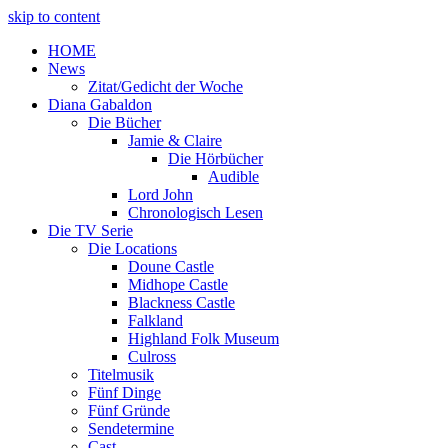
skip to content
HOME
News
Zitat/Gedicht der Woche
Diana Gabaldon
Die Bücher
Jamie & Claire
Die Hörbücher
Audible
Lord John
Chronologisch Lesen
Die TV Serie
Die Locations
Doune Castle
Midhope Castle
Blackness Castle
Falkland
Highland Folk Museum
Culross
Titelmusik
Fünf Dinge
Fünf Gründe
Sendetermine
Cast