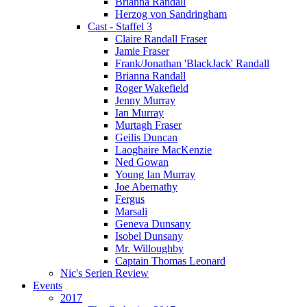
Brianna Randall
Herzog von Sandringham
Cast - Staffel 3
Claire Randall Fraser
Jamie Fraser
Frank/Jonathan 'BlackJack' Randall
Brianna Randall
Roger Wakefield
Jenny Murray
Ian Murray
Murtagh Fraser
Geilis Duncan
Laoghaire MacKenzie
Ned Gowan
Young Ian Murray
Joe Abernathy
Fergus
Marsali
Geneva Dunsany
Isobel Dunsany
Mr. Willoughby
Captain Thomas Leonard
Nic's Serien Review
Events
2017