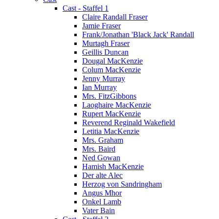
Cast - Staffel 1
Claire Randall Fraser
Jamie Fraser
Frank/Jonathan 'Black Jack' Randall
Murtagh Fraser
Geillis Duncan
Dougal MacKenzie
Colum MacKenzie
Jenny Murray
Ian Murray
Mrs. FitzGibbons
Laoghaire MacKenzie
Rupert MacKenzie
Reverend Reginald Wakefield
Letitia MacKenzie
Mrs. Graham
Mrs. Baird
Ned Gowan
Hamish MacKenzie
Der alte Alec
Herzog von Sandringham
Angus Mhor
Onkel Lamb
Vater Bain