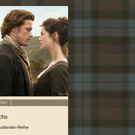
TAKT
chs
utlander-Reihe