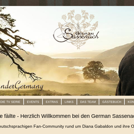
DIE TV SERIE
EVENTS
EXTRAS
LINKS
DAS TEAM
GÄSTEBUCH
KON
le fàilte - Herzlich Willkommen bei den German Sassena
deutschsprachigen Fan-Community rund um Diana Gabaldon und ihre O